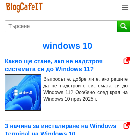
T
o
g
g
l
e
windows 10
n
a
Какво ще стане, ако не надстроя
v
i
системата си до Windows 11?
g
Въпросът е, добре ли е, ако решите
a
да не надстроите системата си до
t
Windows 11? Особено след края на
i
Windows 10 през 2025 г.
o
n
3 начина за инсталиране на Windows
Terminal на Windows 10