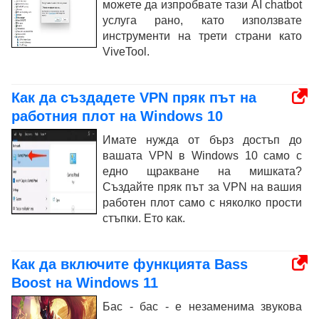
можете да изпробвате тази AI chatbot
услуга рано, като използвате
инструменти на трети страни като
ViveTool.
Как да създадете VPN пряк път на
работния плот на Windows 10
Имате нужда от бърз достъп до
вашата VPN в Windows 10 само с
едно щракване на мишката?
Създайте пряк път за VPN на вашия
работен плот само с няколко прости
стъпки. Ето как.
Как да включите функцията Bass
Boost на Windows 11
Бас - бас - е незаменима звукова