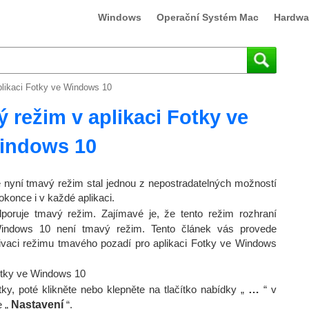
Windows
Operační Systém Mac
Hardwa
plikaci Fotky ve Windows 10
 režim v aplikaci Fotky ve
indows 10
e nyní tmavý režim stal jednou z nepostradatelných možností
konce i v každé aplikaci.
oruje tmavý režim. Zajímavé je, že tento režim rozhraní
Windows 10 není tmavý režim. Tento článek vás provede
ivaci režimu tmavého pozadí pro aplikaci Fotky ve Windows
otky ve Windows 10
otky, poté klikněte nebo klepněte na tlačítko nabídky „
…
“ v
e „
Nastavení
“.