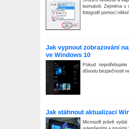
komukoli. Zejména v 
fotografií pomocí něko
Jak vypnout zobrazování na
ve Windows 10
Pokud nepotřebujete
důvodu bezpečnosti ne
Jak stáhnout aktualizaci W
Microsoft právě vyda
vylepšeními a novými f