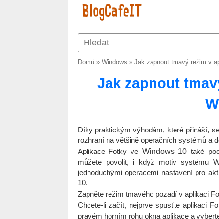
Domů
»
Windows
»
Jak zapnout tmavý režim v a
Jak zapnout tmavý
W
Díky praktickým výhodám, které přináší, s
rozhraní na většině operačních systémů a do
Aplikace Fotky ve
Windows 10
také podp
můžete povolit, i když motiv systému 
jednoduchými operacemi nastavení pro akt
10.
Zapněte režim tmavého pozadí v aplikaci F
Chcete-li začít, nejprve spusťte aplikaci F
pravém horním rohu okna aplikace a vybert