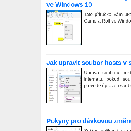
ve Windows 10
Tato příručka vám uk
Camera Roll ve Windo
Jak upravit soubor hosts v
Úprava souboru host
Internetu, pokud so
provede úpravou soub
Pokyny pro dávkovou změnu 
Snížení velikosti a kap