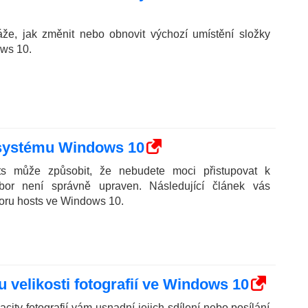
áže, jak změnit nebo obnovit výchozí umístění složky
ws 10.
 systému Windows 10
s může způsobit, že nebudete moci přistupovat k
ubor není správně upraven. Následující článek vás
oru hosts ve Windows 10.
velikosti fotografií ve Windows 10
acity fotografií vám usnadní jejich sdílení nebo posílání