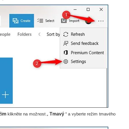
žim
klikněte na možnost „
Tmavý
“ a vyberte režim tmavého