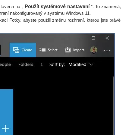
stavena na „
Použít systémové nastavení
“. To znamená,
zhraní nakonfigurovaný v systému Windows 11.
kaci Fotky, abyste použili změnu rozhraní, kterou jste právě