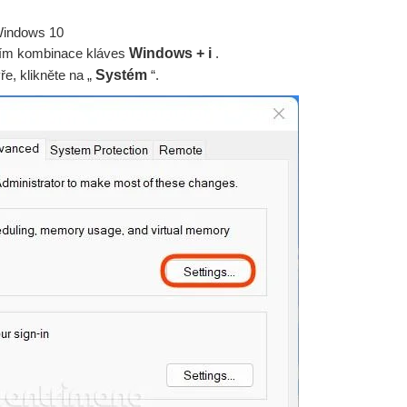
Windows 10
utím kombinace kláves
Windows + i
.
ře, klikněte na „
Systém
“.