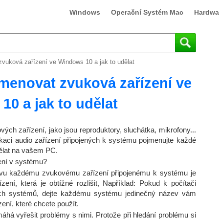
Windows
Operační Systém Mac
Hardwa
zvuková zařízení ve Windows 10 a jak to udělat
jmenovat zvuková zařízení ve
0 a jak to udělat
ových zařízení, jako jsou reproduktory, sluchátka, mikrofony...
kaci audio zařízení připojených k systému pojmenujte každé
dělat na vašem PC.
ení v systému?
ázvu každému zvukovému zařízení připojenému k systému je
zení, která je obtížné rozlišit, Například: Pokud k počítači
ých systémů, dejte každému systému jedinečný název vám
ení, které chcete použít.
há vyřešit problémy s nimi. Protože při hledání problému si