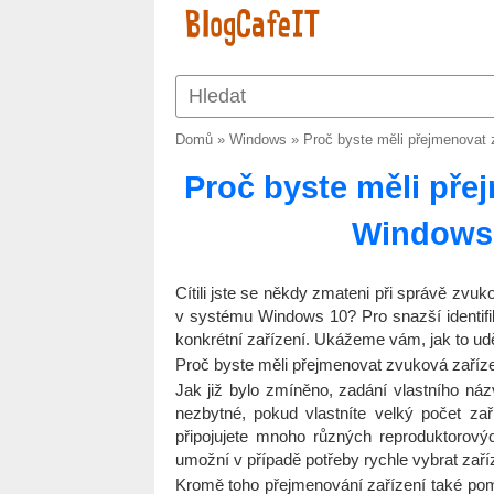
Domů
»
Windows
»
Proč byste měli přejmenovat 
Proč byste měli pře
Windows 1
Cítili jste se někdy zmateni při správě zvuk
v systému Windows 10? Pro snazší identifi
konkrétní zařízení. Ukážeme vám, jak to u
Proč byste měli přejmenovat zvuková zaříz
Jak již bylo zmíněno, zadání vlastního n
nezbytné, pokud vlastníte velký počet zaří
připojujete mnoho různých reproduktorov
umožní v případě potřeby rychle vybrat zaříz
Kromě toho přejmenování zařízení také pomá