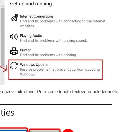
ý název mikrofonu. Poté vedle tohoto textového pole klepněte