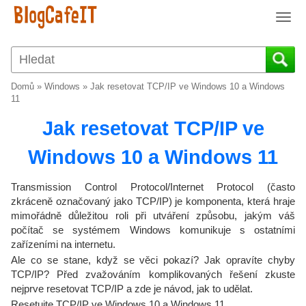
T
o
g
g
l
Domů
»
Windows
»
Jak resetovat TCP/IP ve Windows 10 a Windows
e
11
n
Jak resetovat TCP/IP ve
a
v
Windows 10 a Windows 11
i
g
a
Transmission Control Protocol/Internet Protocol (často
t
zkráceně označovaný jako TCP/IP) je komponenta, která hraje
i
mimořádně důležitou roli při utváření způsobu, jakým váš
o
počítač se systémem Windows komunikuje s ostatními
zařízeními na internetu.
n
Ale co se stane, když se věci pokazí? Jak opravíte chyby
TCP/IP? Před zvažováním komplikovaných řešení zkuste
nejprve resetovat TCP/IP a zde je návod, jak to udělat.
Resetujte TCP/IP ve Windows 10 a Windows 11