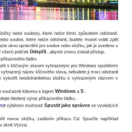
ložky nebo soubory, které nelze tímto způsobem odstranit.
ebo soubor, které nelze odstranit, budete muset vrátit zpět
te okno oprávnění pro soubor nebo složku, jak je uvedeno v
tí všech políček
Odepřít
, abyste znovu získali přístup.
í příkazového řádku
vořit s klíčovým slovem vyhrazeným pro Windows spuštěním
vyhrazený název klíčového slova, nebudete ji moci odstranit
k vytvořit neodstranitelnou složku s vyhrazeným názvem v
ěte současně klávesu s logem
Windows
a
S
.
dejte hledaný výraz příkazového řádku .
vce
výběrem možnosti
Spustit jako správce
ve výsledcích
ořit novou složku, zadáním příkazu Cd. Spusťte například
v okně Výzva: