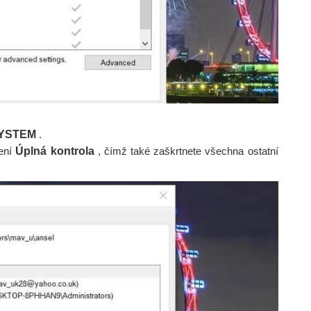
YSTEM
.
ení
Úplná kontrola
, čímž také zaškrtnete všechna ostatní