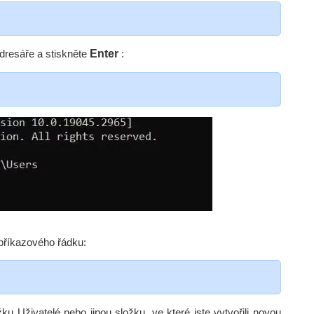
adresáře a stiskněte
Enter
:
příkazového řádku:
ku Uživatelé nebo jinou složku, ve které jste vytvořili novou