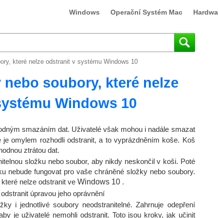
Windows
Operační Systém Mac
Hardwa
bory, které nelze odstranit v systému Windows 10
y nebo soubory, které nelze
 systému Windows 10
hodným smazáním dat. Uživatelé však mohou i nadále smazat
e je omylem rozhodli odstranit, a to vyprázdněním koše. Koš
hodnou ztrátou dat.
telnou složku nebo soubor, aby nikdy neskončil v koši. Poté
ku nebude fungovat pro vaše chráněné složky nebo soubory.
které nelze odstranit ve
Windows 10
.
 odstranit úpravou jeho oprávnění
ky i jednotlivé soubory neodstranitelné. Zahrnuje odepření
 je uživatelé nemohli odstranit. Toto jsou kroky, jak učinit