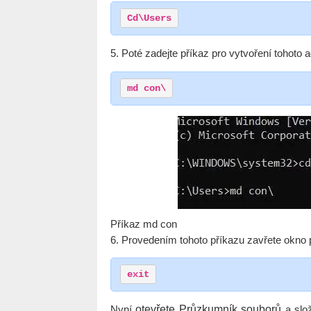
Cd\Users
5. Poté zadejte příkaz pro vytvoření tohoto 
md con\
Příkaz md con
6. Provedením tohoto příkazu zavřete okno 
exit
Nyní
otevřete Průzkumník souborů
a slož