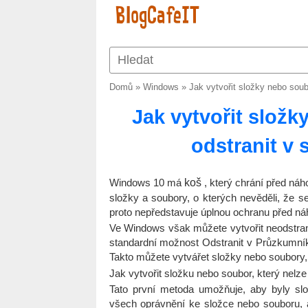
Domů
»
Windows
»
Jak vytvořit složky nebo sou
Jak vytvořit složk
odstranit v
Windows 10 má
koš
, který chrání před ná
složky a soubory, o kterých nevěděli, že s
proto nepředstavuje úplnou ochranu před ná
Ve Windows však můžete vytvořit neodstrani
standardní možnost Odstranit v Průzkumní
Takto můžete vytvářet složky nebo soubory, 
Jak vytvořit složku nebo soubor, který nelze
Tato první metoda umožňuje, aby byly slož
všech oprávnění ke složce nebo souboru, aby