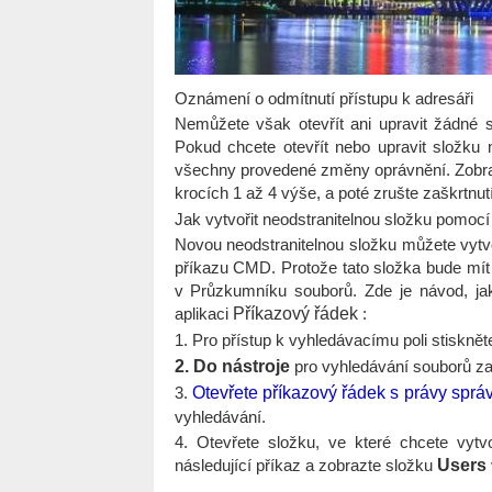
Oznámení o odmítnutí přístupu k adresáři
Nemůžete však otevřít ani upravit žádné s
Pokud chcete otevřít nebo upravit složku n
všechny provedené změny oprávnění. Zobraz
krocích 1 až 4 výše, a poté zrušte zaškrtnu
Jak vytvořit neodstranitelnou složku pomoc
Novou neodstranitelnou složku můžete vyt
příkazu CMD. Protože tato složka bude mít 
v Průzkumníku souborů. Zde je návod, ja
aplikaci
Příkazový řádek
:
1. Pro přístup k vyhledávacímu poli stiskn
2. Do nástroje
pro vyhledávání souborů za
3.
Otevřete příkazový řádek s právy sprá
vyhledávání.
4. Otevřete složku, ve které chcete vytv
následující příkaz a zobrazte složku
Users