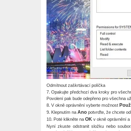
Odmítnout zaškrtávací políčka
7. Opakujte předchozí dva kroky pro všech
Povolení pak bude odepřeno pro všechna už
8. V okně oprávnění vyberte možnost
Použí
9. Klepnutím na
Ano
potvrďte, že chcete od
10. Poté klikněte na
OK
v okně oprávnění a v
Nyní zkuste odstranit složku nebo soubor, 