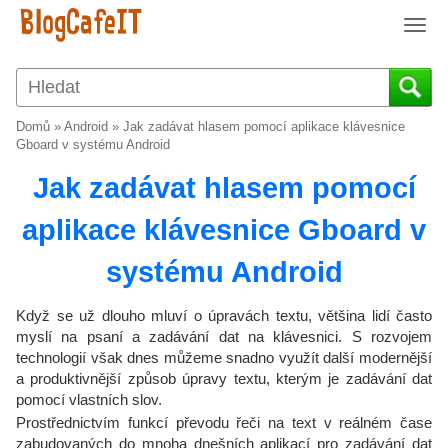
T
o
g
g
l
Domů
»
Android
»
Jak zadávat hlasem pomocí aplikace klávesnice
e
Gboard v systému Android
n
Jak zadávat hlasem pomocí
a
v
aplikace klávesnice Gboard v
i
g
systému Android
a
t
i
Když se už dlouho mluví o úpravách textu, většina lidí často
o
myslí na psaní a zadávání dat na klávesnici. S rozvojem
technologií však dnes můžeme snadno využít další modernější
n
a produktivnější způsob úpravy textu, kterým je zadávání dat
pomocí vlastních slov.
Prostřednictvím funkcí převodu řeči na text v reálném čase
zabudovaných do mnoha dnešních aplikací pro zadávání dat