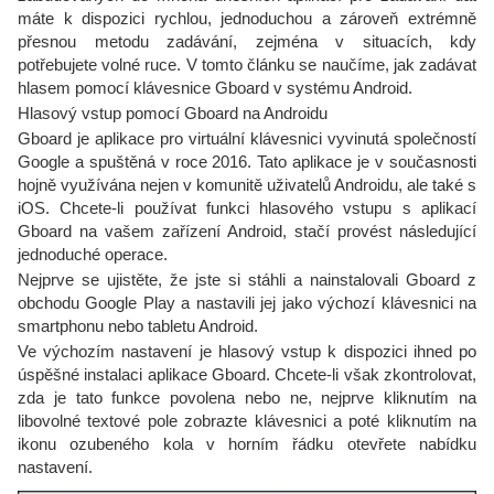
máte k dispozici rychlou, jednoduchou a zároveň extrémně
přesnou metodu zadávání, zejména v situacích, kdy
potřebujete volné ruce. V tomto článku se naučíme, jak zadávat
hlasem pomocí klávesnice Gboard v systému Android.
Hlasový vstup pomocí Gboard na Androidu
Gboard je aplikace pro virtuální klávesnici vyvinutá společností
Google a spuštěná v roce 2016. Tato aplikace je v současnosti
hojně využívána nejen v komunitě uživatelů Androidu, ale také s
iOS. Chcete-li používat funkci hlasového vstupu s aplikací
Gboard na vašem zařízení Android, stačí provést následující
jednoduché operace.
Nejprve se ujistěte, že jste si stáhli a nainstalovali Gboard z
obchodu Google Play a nastavili jej jako výchozí klávesnici na
smartphonu nebo tabletu Android.
Ve výchozím nastavení je hlasový vstup k dispozici ihned po
úspěšné instalaci aplikace Gboard. Chcete-li však zkontrolovat,
zda je tato funkce povolena nebo ne, nejprve kliknutím na
libovolné textové pole zobrazte klávesnici a poté kliknutím na
ikonu ozubeného kola v horním řádku otevřete nabídku
nastavení.