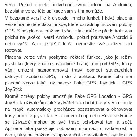
verzi. Pokud chcete podvrhnout svou polohu na Androidu,
bezplatná verze této aplikace vám s tím pomůže.
V bezplatné verzi je k dispozici mnoho funkcí, i když placená
verze má některé další funkce, které usnadňují určování polohy
GPS. S bezplatnou možností však stále můžete předstírat svou
polohu na jakékoli verzi Androidu, pokud používáte Android 6
nebo vyšší. A co je ještě lepší, nemusíte své zařízení ani
rootovat.
Placená verze vám poskytne některé funkce, jako je režim
joysticku (který značně usnadňuje hraní) a import GPX, který
vám umožní naprogramovat trasy pomocí standardních
datových souborů GPS, místo v aplikaci. Kromě toho má
placená verze také jiný název: Fake GPS Joystick - GPS
JoyStick.
Kromě změny polohy umožňuje Fake GPS Location - GPS
JoyStick uživatelům také vytvářet a ukládat trasy s více body
na mapě, automaticky procházet, pozastavovat a obnovovat
trasy přímo z joysticku. S režimem Loop nebo Reverse Route
se uživatelé mohou po své trase pohybovat tam a zpět.
Aplikace také poskytuje zobrazení informací o vzdálenosti a
času, skrytou možnost v upozornění zobrazit/skrýt joystick na