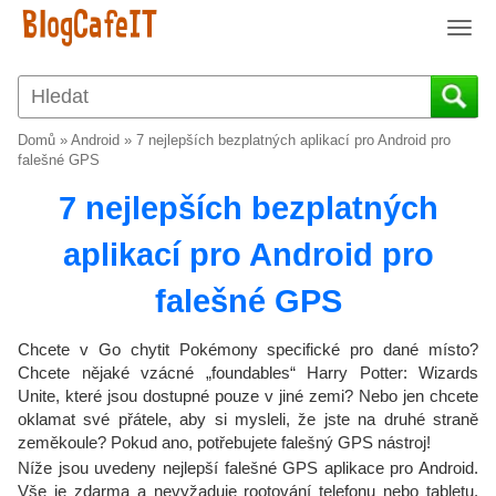
T
o
g
g
l
Domů
»
Android
»
7 nejlepších bezplatných aplikací pro Android pro
e
falešné GPS
n
7 nejlepších bezplatných
a
v
aplikací pro Android pro
i
g
falešné GPS
a
t
i
Chcete v Go chytit Pokémony specifické pro dané místo?
o
Chcete nějaké vzácné „foundables“ Harry Potter: Wizards
Unite, které jsou dostupné pouze v jiné zemi? Nebo jen chcete
n
oklamat své přátele, aby si mysleli, že jste na druhé straně
zeměkoule? Pokud ano, potřebujete falešný GPS nástroj!
Níže jsou uvedeny nejlepší falešné GPS aplikace pro Android.
Vše je zdarma a nevyžaduje rootování telefonu nebo tabletu.