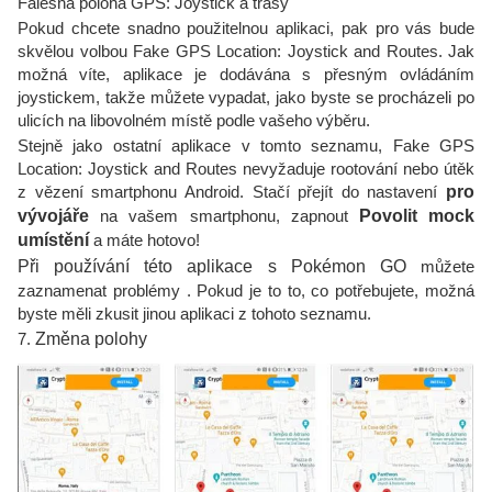
Falešná poloha GPS: Joystick a trasy
Pokud chcete snadno použitelnou aplikaci, pak pro vás bude
skvělou volbou Fake GPS Location: Joystick and Routes. Jak
možná víte, aplikace je dodávána s přesným ovládáním
joystickem, takže můžete vypadat, jako byste se procházeli po
ulicích na libovolném místě podle vašeho výběru.
Stejně jako ostatní aplikace v tomto seznamu, Fake GPS
Location: Joystick and Routes nevyžaduje rootování nebo útěk
z vězení smartphonu Android. Stačí přejít do nastavení
pro
vývojáře
na vašem smartphonu, zapnout
Povolit mock
umístění
a máte hotovo!
Při používání této aplikace s Pokémon GO
můžete
zaznamenat problémy . Pokud je to to, co potřebujete, možná
byste měli zkusit jinou aplikaci z tohoto seznamu.
7.
Změna polohy