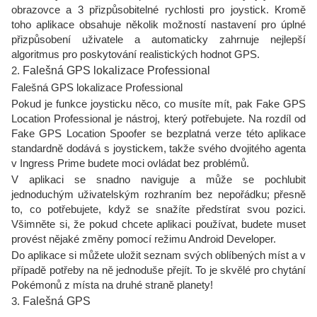
obrazovce a 3 přizpůsobitelné rychlosti pro joystick. Kromě
toho aplikace obsahuje několik možností nastavení pro úplné
přizpůsobení uživatele a automaticky zahrnuje nejlepší
algoritmus pro poskytování realistických hodnot GPS.
2.
Falešná GPS lokalizace Professional
Falešná GPS lokalizace Professional
Pokud je funkce joysticku něco, co musíte mít, pak Fake GPS
Location Professional je nástroj, který potřebujete. Na rozdíl od
Fake GPS Location Spoofer se bezplatná verze této aplikace
standardně dodává s joystickem, takže svého dvojitého agenta
v Ingress Prime budete moci ovládat bez problémů.
V aplikaci se snadno naviguje a může se pochlubit
jednoduchým uživatelským rozhraním bez nepořádku; přesně
to, co potřebujete, když se snažíte předstírat svou pozici.
Všimněte si, že pokud chcete aplikaci používat, budete muset
provést nějaké změny pomocí režimu Android Developer.
Do aplikace si můžete uložit seznam svých oblíbených míst a v
případě potřeby na ně jednoduše přejít. To je skvělé pro chytání
Pokémonů z místa na druhé straně planety!
3.
Falešná GPS