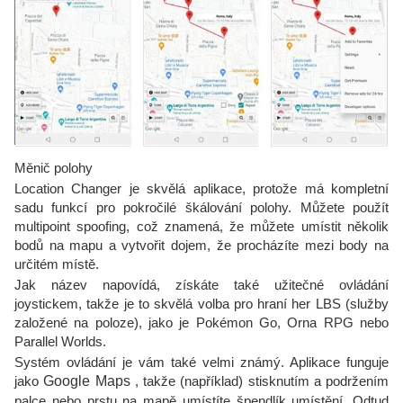
Měnič polohy
Location Changer je skvělá aplikace, protože má kompletní
sadu funkcí pro pokročilé škálování polohy. Můžete použít
multipoint spoofing, což znamená, že můžete umístit několik
bodů na mapu a vytvořit dojem, že procházíte mezi body na
určitém místě.
Jak název napovídá, získáte také užitečné ovládání
joystickem, takže je to skvělá volba pro hraní her LBS (služby
založené na poloze), jako je Pokémon Go, Orna RPG nebo
Parallel Worlds.
Systém ovládání je vám také velmi známý. Aplikace funguje
jako
Google Maps
, takže (například) stisknutím a podržením
palce nebo prstu na mapě umístíte špendlík umístění. Odtud