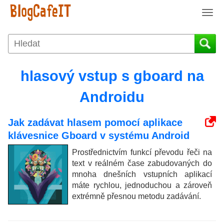
T
o
g
g
l
e
hlasový vstup s gboard na
n
a
Androidu
v
i
Jak zadávat hlasem pomocí aplikace
g
klávesnice Gboard v systému Android
a
t
Prostřednictvím funkcí převodu řeči na
i
text v reálném čase zabudovaných do
o
mnoha dnešních vstupních aplikací
n
máte rychlou, jednoduchou a zároveň
extrémně přesnou metodu zadávání.